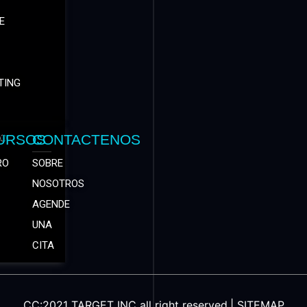
E
TING
URSOS
CONTACTENOS
RO
SOBRE
NOSOTROS
AGENDE
UNA
CITA
CC:2021 TARGET INC all right reserved.|
SITEMAP