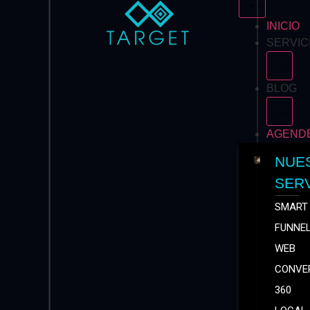
INICIO
SERVIC
BLOG
AGENDE
NUE
SERV
SMART
FUNNE
WEB
CONVE
360